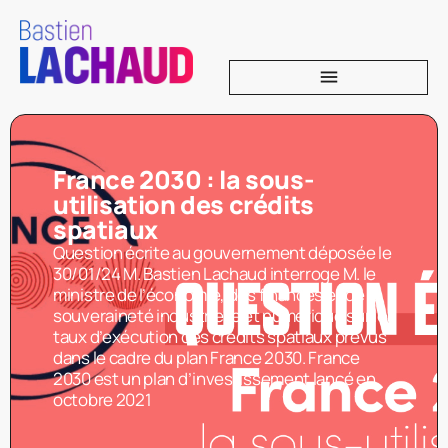
France 2030 : la sous-
utilisation des crédits
spatiaux
Question écrite au gouvernement déposée le
30/01/24 M. Bastien Lachaud interroge M. le
ministre de l’économie, des finances et de la
souveraineté industrielle et numérique sur le
taux d’exécution des crédits spatiaux prévus
dans le cadre du plan France 2030. France
2030 est un plan d’investissement lancé en
octobre 2021