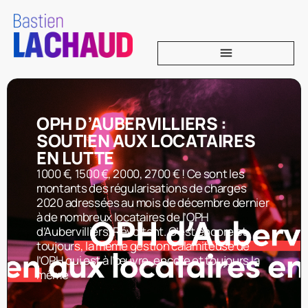
OPH D’AUBERVILLIERS :
SOUTIEN AUX LOCATAIRES
EN LUTTE
1000 €, 1500 €, 2000, 2700 € ! Ce sont les
montants des régularisations de charges
2020 adressées au mois de décembre dernier
à de nombreux locataires de l’OPH
d’Aubervilliers. Révoltant. C’est encore et
toujours, la même gestion calamiteuse de
l’OPH qui est à l’œuvre, encore et toujours la
même