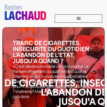
TRAFIC DE CIGARETTES,
INSECURITE DU QUOTIDIEN :
L’ABANDON DE L’ETAT,
JUSQU’A QUAND ?
« C’est devenu invivable » titre le journal Le
Parisien en parlant du quartier des Quatre
Chemins et des nuisances insupportables
liées à la vente de cigarette à la sauvette, qui
pourrit le quotidien des habitants. « Devenu »
? Vraiment ? Mais cela fait des années que
cela dure