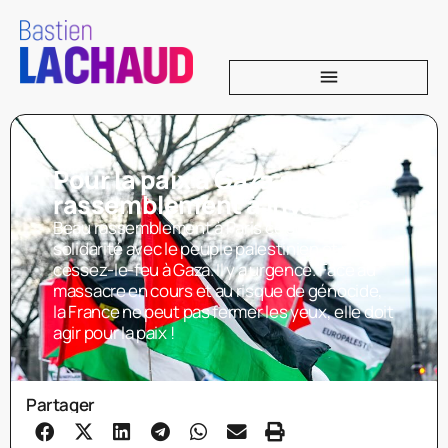
Pour la paix à Gaza :
rassemblement à Invalides
Beau rassemblement à Paris ce soir, en
solidarité avec le peuple palestinien et pour le
cessez-le-feu à Gaza. Il y a urgence. Face au
massacre en cours et au risque de génocide,
la France ne peut pas fermer les yeux, elle doit
agir pour la paix !
Partager