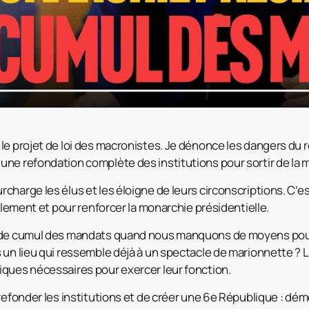
le projet de loi des macronistes. Je dénonce les dangers du
ne refondation complète des institutions pour sortir de la m
harge les élus et les éloigne de leurs circonscriptions. C’es
arlement et pour renforcer la monarchie
présidentielle.
t de cumul des mandats quand nous manquons de moyens pou
 un lieu qui ressemble déjà à un spectacle de marionnette ? 
ques nécessaires pour exercer leur fonction.
 refonder les institutions et de créer une 6e République : dé