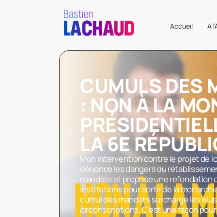
Accueil
A l
CUMULS DES 
: NON À LA M
PRÉSIDENTIELL
LA 6E RÉPUBLI
Mon intervention contre le projet de l
dénonce les dangers du rétablisseme
mandats et propose une refondation 
institutions pour sortir de la monarchi
cumul des mandats surcharge les élus 
circonscriptions. C’est une façon pour 