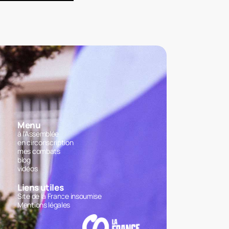
Menu
à l'Assemblée
en circonscription
mes combats
blog
vidéos
Liens utiles
Site de la France insoumise
Mentions légales