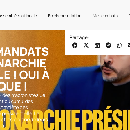
’Assemblée nationale
En circonscription
Mes combats
Partager
MANDATS
ONARCHIE
E ! OUI À
QUE !
oi des macronistes. Je
nt du cumul des
complète des
e présidentielle. Le
et les éloigne de leurs
la