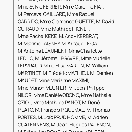
Mme Sylvie FERRER, Mme Caroline FIAT,
M. Perceval GAILLARD, Mme Raquel
GARRIDO, Mme Clémence GUETTÉ, M. David
GUIRAUD, Mme Mathilde HIGNET,
Mme Rachel KEKE, M. Andy KERBRAT,
M. Maxime LAISNEY, M. Arnaud LE GALL,
M. Antoine LÉAUMENT, Mme Charlotte
LEDUC, M. Jérôme LEGAVRE, Mme Murielle
LEPVRAUD, Mme Élisa MARTIN, M. William
MARTINET, M. Frédéric MATHIEU, M. Damien
MAUDET, Mme Marianne MAXIMI,
Mme Manon MEUNIER, M. Jean-Philippe
NILOR, Mme Danièle OBONO, Mme Nathalie
OZIOL, Mme Mathilde PANOT, M. René
PILATO, M. François PIQUEMAL, M. Thomas
PORTES, M. Loïc PRUD’HOMME, M. Adrien
QUATENNENS, M. Jean-Hugues RATENON,
M. Sébastien ROME, M. François RUFFIN,