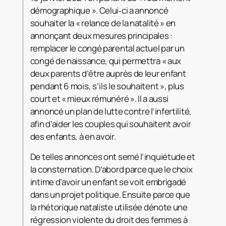
démographique ». Celui‑ci a annoncé
souhaiter la « relance de la natalité » en
annonçant deux mesures principales :
remplacer le congé parental actuel par un
congé de naissance, qui permettra « aux
deux parents d’être auprès de leur enfant
pendant 6 mois, s’ils le souhaitent », plus
court et « mieux rémunéré ». Il a aussi
annoncé un plan de lutte contre l’infertilité,
afin d’aider les couples qui souhaitent avoir
des enfants, à en avoir.
De telles annonces ont semé l’inquiétude et
la consternation. D’abord parce que le choix
intime d’avoir un enfant se voit embrigadé
dans un projet politique. Ensuite parce que
la rhétorique nataliste utilisée dénote une
régression violente du droit des femmes à