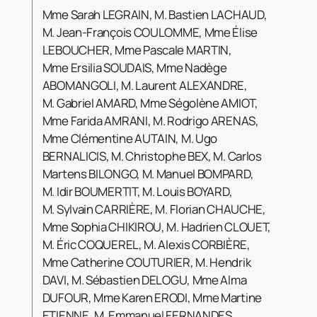
Mme Sarah LEGRAIN, M. Bastien LACHAUD,
M. Jean-François COULOMME, Mme Élise
LEBOUCHER, Mme Pascale MARTIN,
Mme Ersilia SOUDAIS, Mme Nadège
ABOMANGOLI, M. Laurent ALEXANDRE,
M. Gabriel AMARD, Mme Ségolène AMIOT,
Mme Farida AMRANI, M. Rodrigo ARENAS,
Mme Clémentine AUTAIN, M. Ugo
BERNALICIS, M. Christophe BEX, M. Carlos
Martens BILONGO, M. Manuel BOMPARD,
M. Idir BOUMERTIT, M. Louis BOYARD,
M. Sylvain CARRIÈRE, M. Florian CHAUCHE,
Mme Sophia CHIKIROU, M. Hadrien CLOUET,
M. Éric COQUEREL, M. Alexis CORBIÈRE,
Mme Catherine COUTURIER, M. Hendrik
DAVI, M. Sébastien DELOGU, Mme Alma
DUFOUR, Mme Karen ERODI, Mme Martine
ETIENNE, M. Emmanuel FERNANDES,