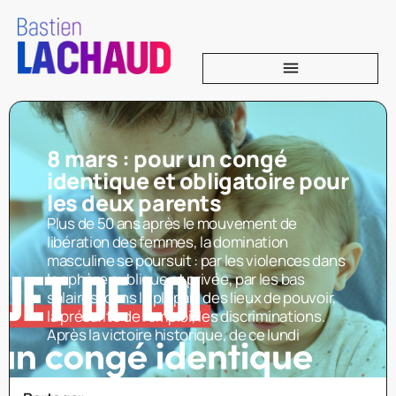
8 mars : pour un congé
identique et obligatoire pour
les deux parents
Plus de 50 ans après le mouvement de
libération des femmes, la domination
masculine se poursuit : par les violences dans
la sphère publique et privée, par les bas
salaires, dans la plupart des lieux de pouvoir,
la précarité de l’emploi, les discriminations.
Après la victoire historique, de ce lundi