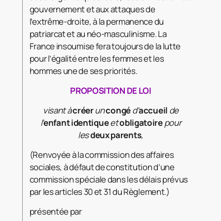
gouvernement et aux attaques de
l’extrême-droite, à la permanence du
patriarcat et au néo-masculinisme. La
France insoumise fera toujours de la lutte
pour l’égalité entre les femmes et les
hommes une de ses priorités.
PROPOSITION DE LOI
visant à
créer
un
congé
d’
accueil
de
l’
enfant
identique
et
obligatoire
pour
les
deux
parents
,
(Renvoyée à la commission des affaires
sociales, à défaut de constitution d’une
commission spéciale dans les délais prévus
par les articles 30 et 31 du Règlement.)
présentée par