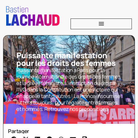
Puissante manifestation
pour les droits des femmes
Puissante manifestation à Paris pour la
journée internationale des droits des femmes
et la grève féministe. L’inscription du droit à
l’IVG dans la Constitution est une victoire qui
en appelle tant d’autres ! La France insoumise
luttera toujours, pour l’égalité entre femmes
et hommes. Retrouvez nos propositions
Partager