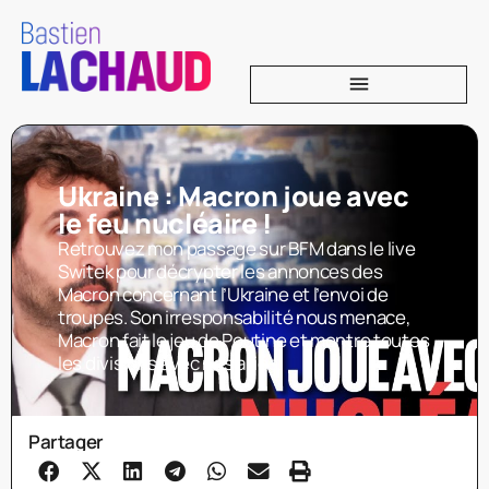
Ukraine : Macron joue avec
le feu nucléaire !
Retrouvez mon passage sur BFM dans le live
Switek pour décrypter les annonces des
Macron concernant l’Ukraine et l’envoi de
troupes. Son irresponsabilité nous menace,
Macron fait le jeu de Poutine et montre toutes
les divisions avec nos alliés.
Partager