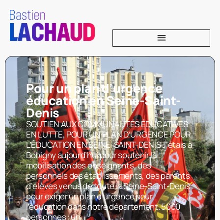
Pour un plan d’urgence
éducation en Seine-Saint-
Denis
SOUTIEN AUX COMMUNAUTÉS ÉDUCATIVES
EN LUTTE, POUR UN PLAN D’URGENCE POUR
L’ÉDUCATION EN SEINE-SAINT-DENIS J’étais à
Bobigny aujourd’hui pour soutenir la
mobilisation des enseignants, des
personnels des établissements, des parents
d’élèves venus de toute la Seine-Saint-Denis
pour exiger un plan d’urgence pour
l’éducation dans notre département. 5000
personnes : un