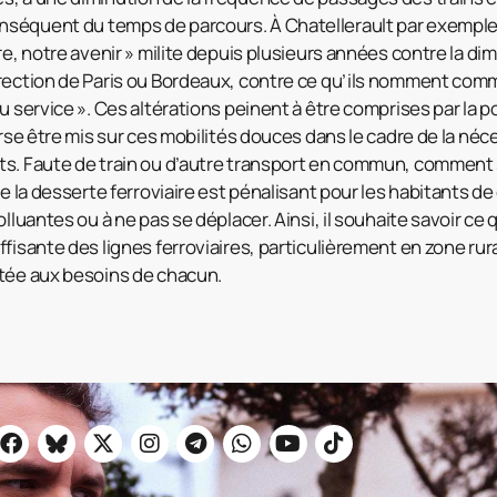
séquent du temps de parcours. À Chatellerault par exemple,
re, notre avenir » milite depuis plusieurs années contre la d
irection de Paris ou Bordeaux, contre ce qu’ils nomment com
u service ». Ces altérations peinent à être comprises par la po
erse être mis sur ces mobilités douces dans le cadre de la néc
ts. Faute de train ou d’autre transport en commun, comment
de la desserte ferroviaire est pénalisant pour les habitants 
olluantes ou à ne pas se déplacer. Ainsi, il souhaite savoir ce 
fisante des lignes ferroviaires, particulièrement en zone rura
ptée aux besoins de chacun.