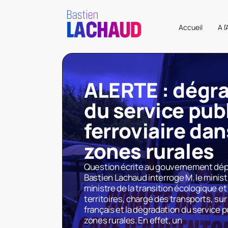
Accueil
A l
ALERTE : dégr
du service pub
ferroviaire dan
zones rurales
Question écrite au gouvernement dép
Bastien Lachaud interroge M. le minis
ministre de la transition écologique et
territoires, chargé des transports, sur 
français et la dégradation du service pu
zones rurales. En effet, un