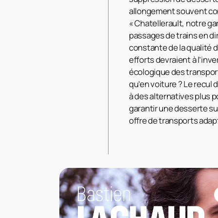
allongement souvent con
« Chatellerault, notre ga
passages de trains en d
constante de la qualité d
efforts devraient à l’inv
écologique des transpor
qu’en voiture ? Le recul 
à des alternatives plus p
garantir une desserte suf
offre de transports ada