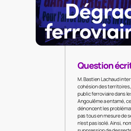
Question écri
M. Bastien Lachaud interr
cohésion des territoires,
public ferroviaire dans l
Angoulême a entamé, ce m
dénoncent les problémati
pas tous en mesure de 
n’est pas isolé. Ainsi, 
suppression de dessertes