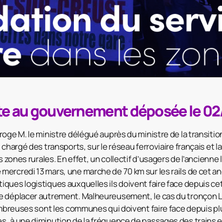
te au gouvernement déposée le 0
oge M. le ministre délégué auprès du ministre de la transitio
 chargé des transports, sur le réseau ferroviaire français et 
es zones rurales. En effet, un collectif d’usagers de l’ancienn
ercredi 13 mars, une marche de 70 km sur les rails de cet anc
ques logistiques auxquelles ils doivent faire face depuis ce
se déplacer autrement. Malheureusement, le cas du tronço
nombreuses sont les communes qui doivent faire face depuis pl
, à une diminution de la fréquence de passages des trains 