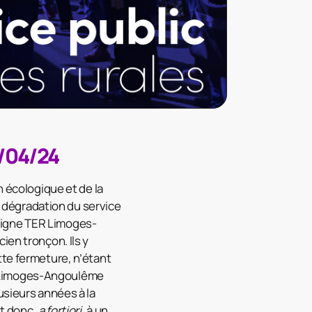
2/04/24
n écologique et de la
la dégradation du service
e ligne TER Limoges-
ien tronçon. Ils y
tte fermeture, n’étant
n Limoges-Angoulême
usieurs années à la
et donc,
a fortiori
, à un