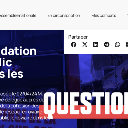
’Assemblée nationale
En circonscription
Mes combats
Partager
adation
lic
s les
osée le 02/04/24 M.
tre délégué auprès du
 de la cohésion des
le réseau ferroviaire
blic ferroviaire dans les