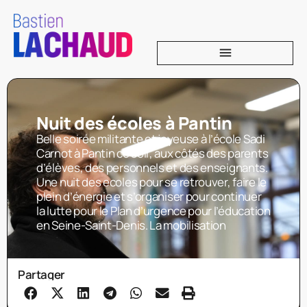
Nuit des écoles à Pantin
Belle soirée militante et joyeuse à l’école Sadi
Carnot à Pantin ce soir, aux côtés des parents
d’élèves, des personnels et des enseignants.
Une nuit des ecoles pour se retrouver, faire le
plein d’énergie et s’organiser pour continuer
la lutte pour le Plan d’urgence pour l’éducation
en Seine-Saint-Denis. La mobilisation
Partager