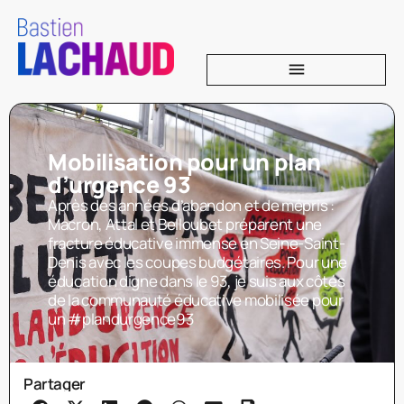
Mobilisation pour un plan
d’urgence 93
Après des années d’abandon et de mépris :
Macron, Attal et Belloubet préparent une
fracture éducative immense en Seine-Saint-
Denis avec les coupes budgétaires. Pour une
éducation digne dans le 93, je suis aux côtés
de la communauté éducative mobilisée pour
un #plandurgence93
Partager