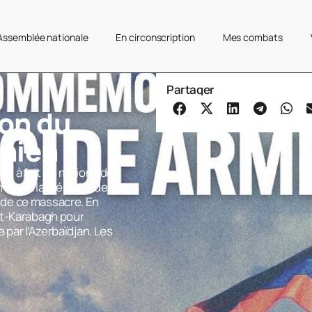
’Assemblée nationale
En circonscription
Mes combats
Partager
on du
nien
n à fait 1,5 millions de
mage à la mémoire des
de ce massacre. En
ut-Karabagh pour
 par l’Azerbaïdjan. Les