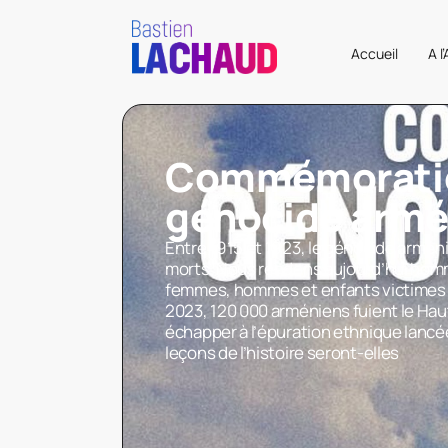
Accueil
A l
Commémorati
génocide armé
Entre 1915 et 1923, le génocide arménie
morts. Nous rendons aujourd’hui hom
femmes, hommes et enfants victimes 
2023, 120 000 arméniens fuient le Ha
échapper à l’épuration ethnique lancée
leçons de l’histoire seront-elles