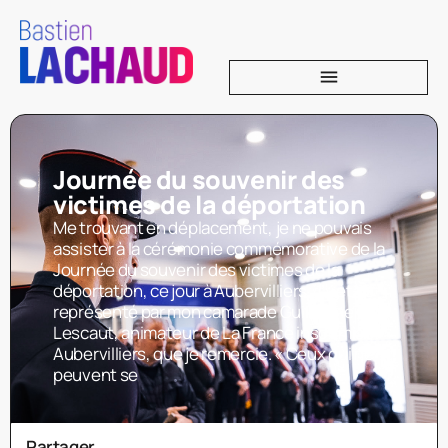
Journée du souvenir des
victimes de la déportation
Me trouvant en déplacement, je ne pouvais
assister à la cérémonie commémorative de la
Journée du souvenir des victimes de la
déportation, ce jour à Aubervilliers. J’y étais
représenté par mon camarade Guillaume
Lescaut, animateur de La France insoumise –
Aubervilliers, que je remercie. « Ceux qui ne
peuvent se
Partager