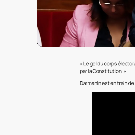
« Le gel du corps élector
par la Constitution. »
Darmanin est en train de