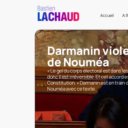
Accueil
A l
Darmanin viole
de Nouméa
« Le gel du corps électoral est dans l
donc il est irréversible. Et cet accord e
Constitution. » Darmanin est en train d
Nouméa avec ce texte.