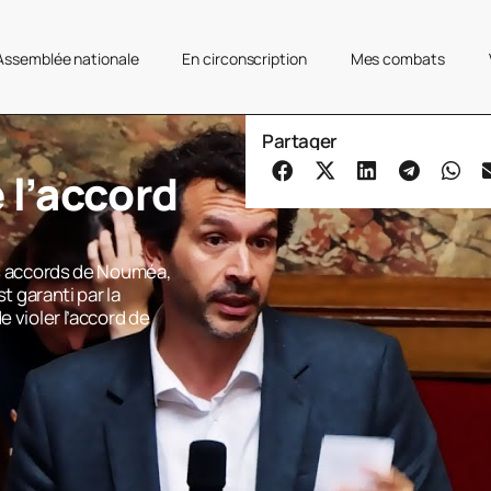
’Assemblée nationale
En circonscription
Mes combats
Partager
 l’accord
es accords de Nouméa,
st garanti par la
e violer l’accord de