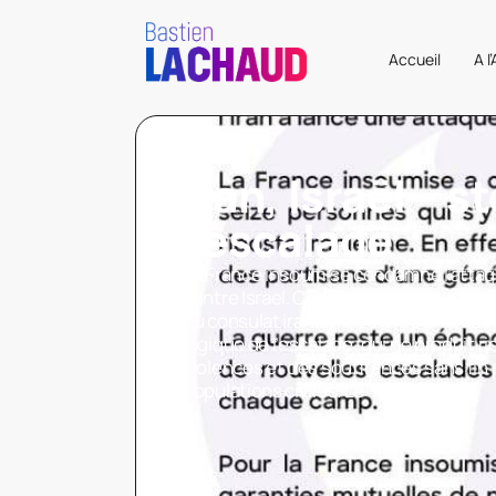
Accueil
A l
Iran, Israël – s
l’escalade
La France insoumise condamne l’attaq
contre Isräel. Comme nous avons co
du consulat iranien en Syrie par Israël. 
logique de l’escalade, qui ne produit r
violences et des souffrances sans fin 
populations civiles. Le