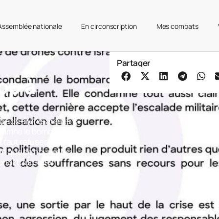
’Assemblée nationale
En circonscription
Mes combats
Partager
top à
ue de drones iraniens
ndamné le bombardement
Il faut refuser toujours la
ien que de nouvelles
pour toutes les