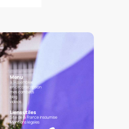
Menu
à l'Assemblée
en circonscription
mes combats
blog
vidéos
Liens utiles
Site de la France insoumise
Mentions légales