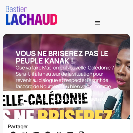
VOUS NE BRISEREZ PAS LE
PEUPLE KANAK !
Que va faire Macron en Nouvelle-Calédonie ?
Sera-t-il à la hauteur de la situation pour
revenir au dialogue et respecter l’esprit de
l’accord de Nouméa ? Ou bien va-t-il comme
d’habitude n’en faire qu’à sa tête et jeter de
l’huile sur le feu ? Excellente Question au
Gouvernement de ma
Partager