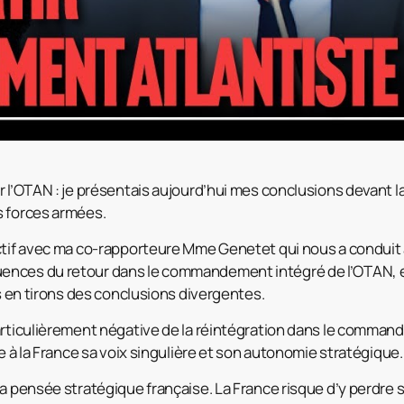
r l’OTAN : je présentais aujourd’hui mes conclusions devant l
s forces armées.
ctif avec ma co-rapporteure Mme Genetet qui nous a conduit 
nces du retour dans le commandement intégré de l’OTAN, et 
us en tirons des conclusions divergentes.
articulièrement négative de la
réintégration dans le commande
re à la France sa voix singulière et son autonomie stratégique.
la pensée stratégique française. La France risque d’y perdre 