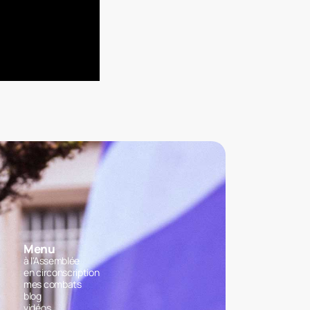
Menu
à l'Assemblée
en circonscription
mes combats
blog
vidéos