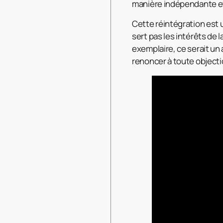
manière indépendante et
Cette réintégration est u
sert pas les intérêts de 
exemplaire, ce serait un 
renoncer à toute objectio