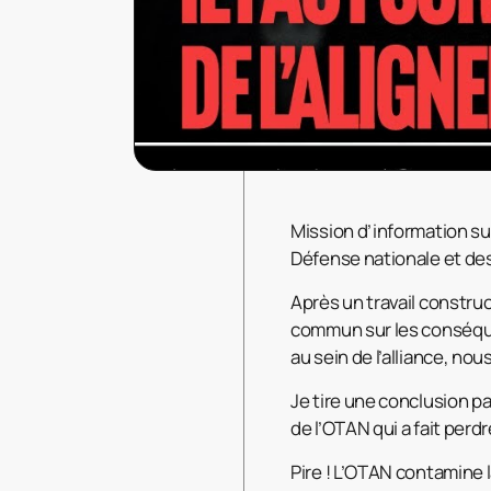
Mission d’information su
Défense nationale et de
Après un travail constru
commun sur les conséque
au sein de l’alliance, no
Je tire une conclusion p
de l’OTAN qui a fait perd
Pire ! L’OTAN contamine 