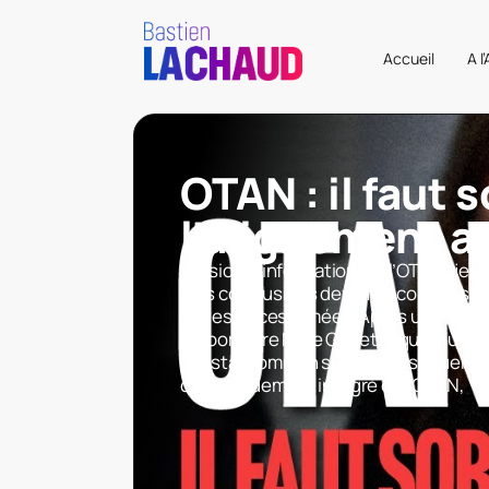
Accueil
A l
OTAN : il faut s
l’alignement a
Mission d’information sur l’OTAN : je p
mes conclusions devant la commission
et des forces armées. Après un travail
rapporteure Mme Genetet qui nous a c
constat commun sur les conséquences
commandement intégré de l’OTAN,