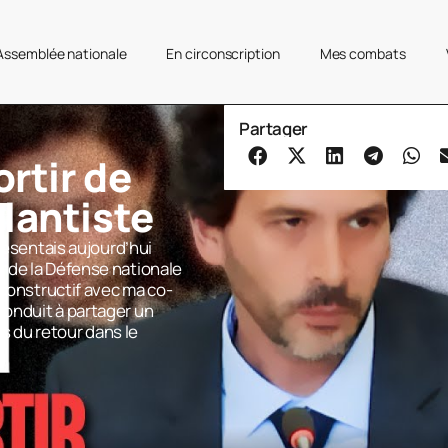
’Assemblée nationale
En circonscription
Mes combats
Partager
ortir de
tlantiste
résentais aujourd’hui
 de la Défense nationale
 constructif avec ma co-
onduit à partager un
 du retour dans le