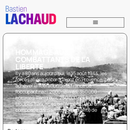
HOMMAGE AUX
COMBATTANTS DE LA
LIBERTE
Il y a 80 ans aujourd’hui, le 15 août 1944, les
forces alliées débarquaient en Provence, pour
achever la libération de la France de
l’occupant nazi. 2000 navires, 350 000
hommes. Parmi eux, 250 000 soldats des
troupes françaises de l’Armée B. Une armée
composée dans sa grande majorité de