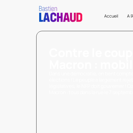
Accueil
A l
Contre le coup
Macron : mobil
Dans une démocratie, on tient compte
élections ! Le peuple a largement rej
législatives, le NFP doit gouverner ! C
Macron : tous dans la rue le 7 septembr