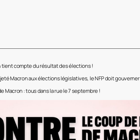
tient compte du résultat des élections !
jeté Macron aux élections législatives, le NFP doit gouverner 
e Macron : tous dans la rue le 7 septembre !