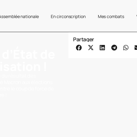
’Assemblée nationale
En circonscription
Mes combats
Partager
 d’État de
isation !
 du résultat des
eté Macron aux élections
ontre le coup de force de
e !