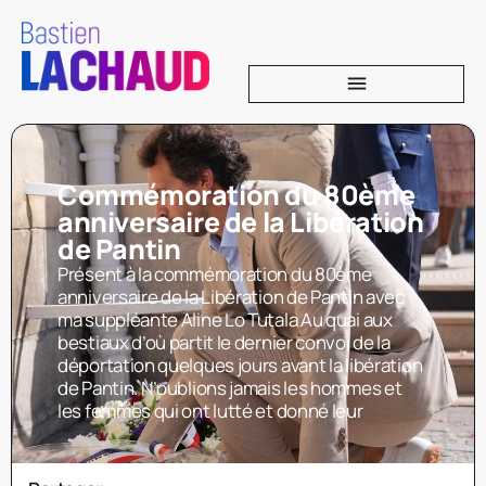
Commémoration du 80ème
anniversaire de la Libération
de Pantin
Présent à la commémoration du 80ème
anniversaire de la Libération de Pantin avec
ma suppléante Aline Lo Tutala Au quai aux
bestiaux d’où partit le dernier convoi de la
déportation quelques jours avant la libération
de Pantin. N’oublions jamais les hommes et
les femmes qui ont lutté et donné leur