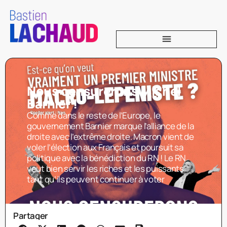
Nous censurerons Michel
Barnier !
Comme dans le reste de l’Europe, le
gouvernement Barnier marque l’alliance de la
droite avec l’extrême droite. Macron vient de
voler l’élection aux Français et poursuit sa
politique avec la bénédiction du RN ! Le RN
veut bien servir les riches et les puissants
tant qu’ils peuvent continuer à voter
Partager