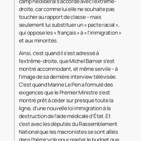
camp néolibéral s’accorde avec l’extrême-
droite, car comme lui elle ne souhaite pas
toucher au rapport de classe – mais
seulement lui substituer un « pacte racial »,
qui oppose les « français » à « l’immigration »
et aux minorités.
Ainsi, c’est quand il s’est adressé à
l’extrême-droite, que Michel Barnier s’est
montré accommodant, et même servile – à
l’image de sa dernière interview télévisée.
C’est quand Marine Le Pen a formulé des
exigences que le Premier Ministre s’est
montré prêt à céder sur presque toute la
ligne, d’une nouvelle loi immigration à la
destruction de l’aide médicale d’État. Et
c’est avec les députés du Rassemblement
National que les macronistes se sont alliés
dans l’hémicycle pour rejeter le budget que