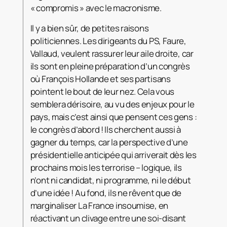
« compromis » avec le macronisme.
Il y a bien sûr, de petites raisons
politiciennes. Les dirigeants du PS, Faure,
Vallaud, veulent rassurer leur aile droite, car
ils sont en pleine préparation d’un congrès
où François Hollande et ses partisans
pointent le bout de leur nez. Cela vous
semblera dérisoire, au vu des enjeux pour le
pays, mais c’est ainsi que pensent ces gens :
le congrès d’abord ! Ils cherchent aussi à
gagner du temps, car la perspective d’une
présidentielle anticipée qui arriverait dès les
prochains mois les terrorise – logique, ils
n’ont ni candidat, ni programme, ni le début
d’une idée ! Au fond, ils ne rêvent que de
marginaliser La France insoumise, en
réactivant un clivage entre une soi-disant