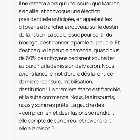
Il ne restera alors qu’une issue : que Macron
s’en aille, et convoque une élection
présidentielle anticipée, en appelant les
citoyens à trancher à nouveau sur le destin
de la nation. La seule issue pour sortir du
blocage, c’est donner la parole au peuple. Et
c’est ce que le peuple demande, quand plus
de 60% des citoyens déclarent souhaiter
aujourd’hui la démission de Macron. Nous
avions lancé le mot d’ordre dès la rentrée
dernière : censure, mobilisation,
destitution ! La première étape est franchie,
et la suite commence. Nous, les insoumis,
nous y sommes prêts. La gauche des
« compromis » et des illusions se rendra-t-
elle compte de son erreur et reviendra-t-
elle à la raison ?