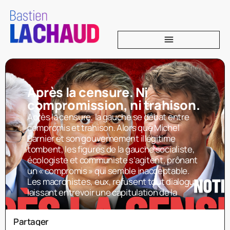
Après la censure. Ni
compromission, ni trahison.
Après la censure, la gauche se débat entre
compromis et trahison. Alors que Michel
Barnier et son gouvernement illégitime
tombent, les figures de la gauche socialiste,
écologiste et communiste s’agitent, prônant
un « compromis » qui semble inacceptable.
Les macronistes, eux, refusent tout dialogue,
laissant entrevoir une capitulation de la
Partager