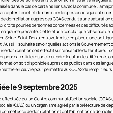
isée dans le cas de certains liens avec la commune : la majo
cceptent en effet de domicilier les personnes qui ont un enfa
é de domiciliation auprès des CCAS conduit à une saturation
ux droits pour les personnes concernées et des difficultés a
 en grande précarité. Cette étude conclut que l’absence de
en Seine-Saint-Denis entrave la mise en place d’une politiqu
t. Aussi, il souhaite savoir quelles actions le Gouvernemen
ne domiciliation soit effectif sur l’ensemble du territoire. Il 
r pour garantir le respect du cadre légal par les différents
formation soit disponible auprès des publics dans des langu
 mettre en œuvre pour permettre aux CCAS de remplir leurs 
iée le 9 septembre 2025
re effectuée par un Centre communal d’action sociale (CCAS)
ociale (CIAS) ou un organisme agréé par la préfecture de dé
compétence de domiciliation et ont l’obligation de domicilier,