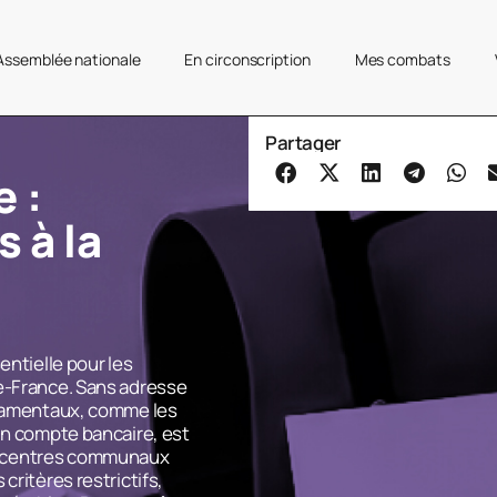
’Assemblée nationale
En circonscription
Mes combats
Partager
 :
s à la
e
entielle pour les
de-France. Sans adresse
ndamentaux, comme les
un compte bancaire, est
x centres communaux
critères restrictifs,