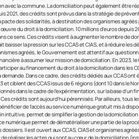
n avec la commune. La domiciliation peut également être réa
s 2021, des crédits sont prévus dans la stratégie de préventi
u pacte des solidarités, à destination des organismes agréés
n œuvre du droit à la domiciliation. 10 millions d’euros depuis
ns ce sens. Ces crédits visent à augmenter le nombre de dom
it baisser la pression sur les CCAS et CIAS, et à réduire les d
nismes agréés, le Gouvernement est attentif aux question
inancière à assumer leur mission de domiciliation. En 2023, 
ticiper au financement du droit à la domiciliation dans les C
la demande. Dans ce cadre, des crédits dédiés aux CCAS ont ét
3 et ciblent des CCAS issus de 6 régions (dont 10 dans le Nord
onnés dans le cadre de l’expérimentation, sur la base d’un 
 Ces crédits sont aujourd’hui pérennisés. Par ailleurs, tous 
énéficier de l’accès au service numérique gratuit mis à disposi
ain intuitive, permet de simplifier la gestion de la domiciliat
ice numérique permet de dématérialiser une partie de la procé
s dossiers. Il est ouvert aux CCAS, CIAS et organismes agréés
 de réaliser les actes qui sont au cœur de la domiciliation (ins