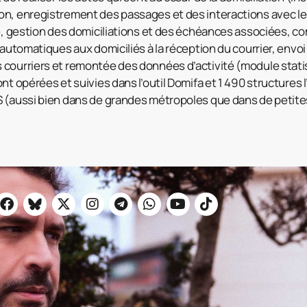
n, enregistrement des passages et des interactions avec les 
ué, gestion des domiciliations et des échéances associées, c
 automatiques aux domiciliés à la réception du courrier, envo
courriers et remontée des données d’activité (module stati
nt opérées et suivies dans l’outil Domifa et 1 490 structures l
S (aussi bien dans de grandes métropoles que dans de peti