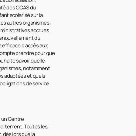
rité des CCAS du
nt scolarisé sur la
 des autres organismes,
dministratives accrues
 renouvellement du
e efficace d’accès aux
t compte prendre pour que
souhaite savoir quelle
 organismes, notamment
es adaptées et quels
obligations de service
, un Centre
partement. Toutes les
 dès lors que la