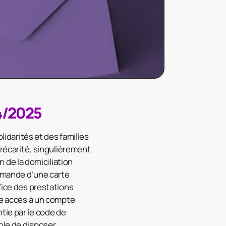
4/2025
lidarités et des familles
précarité, singulièrement
on de la domiciliation
demande d’une carte
fice des prestations
ore accès à un compte
tie par le code de
able de disposer