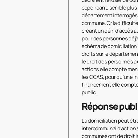
cependant, semble plus a
département interrogés a
commune. Or la difficult
créant un déni d’accès a
pour des personnes déjà
schéma de domiciliation 
droits sur le départemen
le droit des personnes à u
actions elle compte mene
les CCAS, pour qu’une in
financement elle compte
public.
Réponse publ
La domiciliation peut êt
intercommunal d’action s
communes ont de droit la 