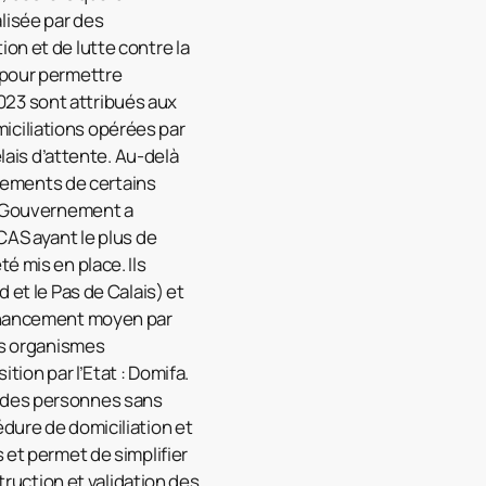
lisée par des
on et de lutte contre la
 pour permettre
 2023 sont attribués aux
iciliations opérées par
élais d’attente. Au-delà
nements de certains
le Gouvernement a
CAS ayant le plus de
é mis en place. Ils
 et le Pas de Calais) et
financement moyen par
les organismes
tion par l’Etat : Domifa.
ion des personnes sans
dure de domiciliation et
 et permet de simplifier
truction et validation des