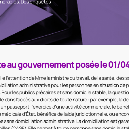
ulnérables. Des enquêtes
te au gouvernement posée le 01/0
e l’attention de Mme la ministre du travail, de la santé, des so
miciliation administrative pour les personnes en situation de 
en. Pour les publics précaires et sans domicile stable, la questi
le dans l’accès aux droits de toute nature : par exemple, la 
d’un passeport, l’exercice d’une activité commerciale, le béné
 médicale d’État, bénéfice de l’aide juridictionnelle, ou enc
 sans domiciliation administrative. La domiciliation est garan
amilles (CASF). Elle permet à toute personne sans domicile st