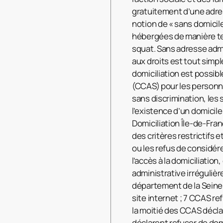
gratuitement d’une adres
notion de « sans domicil
hébergées de manière temp
squat. Sans adresse admin
aux droits est tout simpl
domiciliation est possib
(CCAS) pour les personne
sans discrimination, les 
l’existence d’un domicile
Domiciliation Île-de-Fra
des critères restrictifs e
ou les refus de considé
l’accès à la domiciliatio
administrative irrégulièr
département de la Seine-
site internet ; 7 CCAS r
la moitié des CCAS décla
déclarent refuser de domi