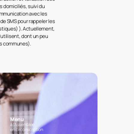
domiciliés, suivi du
ommunication avec les
i de SMS pour rappeler les
stiques) ). Actuellement,
’utilisent, dont un peu
tes communes).
Menu
à l'Assemblée
en circonscription