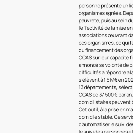
personne présente un lie
organismes agréés. Depui
pauvreté, puis au sein d
l’effectivité de la mise e
associations œuvrant da
ces organismes, ce qui fa
du financement des orga
CCAS sur leur capacité f
annoncé sa volonté de par
difficultés à répondre à 
s’élèvent à 1.5 M€ en 202
13 départements, sélecti
CCAS de 37 500 € par an.
domiciliataires peuvent b
Cet outil, à la prise en m
domicile stable. Ce serv
d’automatiser le suivi de
le suivi des personnes et