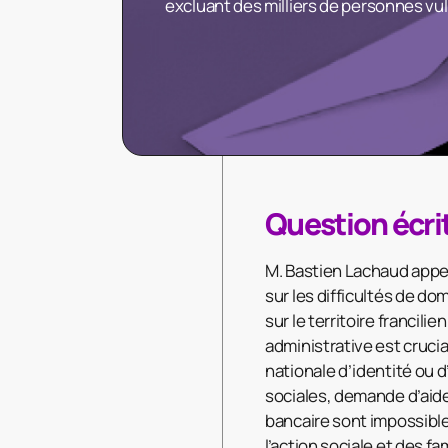
excluant des milliers de personnes v
Question écri
M. Bastien Lachaud appell
sur les difficultés de do
sur le territoire francili
administrative est crucia
nationale d’identité ou 
sociales, demande d’aide
bancaire sont impossibles
l’action sociale et des f