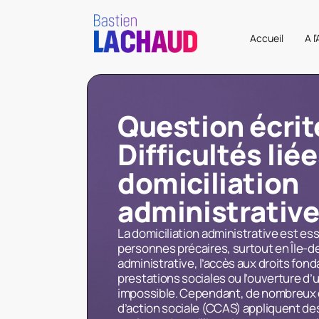
Accueil
A l
Question écrite
Difficultés liée
domiciliation
administrativ
La domiciliation administrative est ess
personnes précaires, surtout en Île-
administrative, l’accès aux droits fo
prestations sociales ou l’ouverture d’
impossible. Cependant, de nombreu
d’action sociale (CCAS) appliquent des 