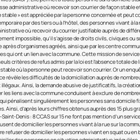
se administrative où recevoir son courrier de façon stable et
e stable » est appréciée par la personne concernée et peut
oraire par des tiers ou à l’hôtel, des personnes vivant à la 
istrative où recevoir du courrier justifiable auprès de différ
ement impossible, qu’il s’agisse de droits civils, civiques ou 
le après d’organismes agréés, ainsi que par les centre commu
s qui ont un lien avec la commune. Cette mission de service 
seuls critères de refus admis par la loi est l’absence totale d
 stable où la personne peut recevoir son courrier. Or un enquê
nce révèle les difficultés de la domiciliation auprès de nomb
t illégaux. Ainsi, la demande abusive de justificatifs, la créat
rer les liens avec la commune conduisent à exclure de nomb
n, qui pénalisent singulièrement les personnes sans domicile f
es. Ainsi, d’après leurs chiffres obtenus auprès des 15 plus 
Saint-Denis : 8 CCAS sur 15 ne font pas mention d’un service 
efusent de domicilier les personnes vivant à la rue sur la co
re refuser de domicilier les personnes vivant en squat ou en b
cilier des personnes en situation administrative irrégulière. 