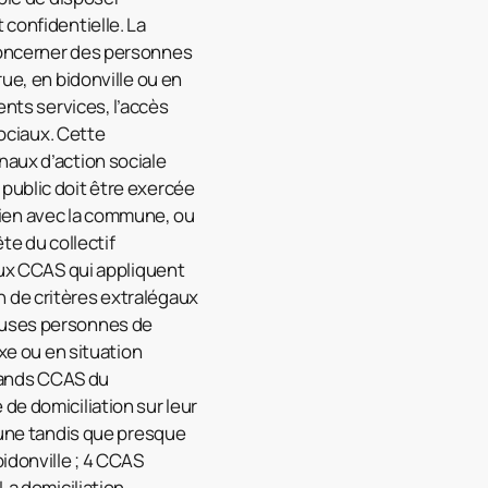
 confidentielle. La
 concerner des personnes
rue, en bidonville ou en
ents services, l’accès
sociaux. Cette
naux d’action sociale
public doit être exercée
e lien avec la commune, ou
te du collectif
reux CCAS qui appliquent
ion de critères extralégaux
reuses personnes de
ixe ou en situation
grands CCAS du
de domiciliation sur leur
mmune tandis que presque
idonville ; 4 CCAS
La domiciliation,