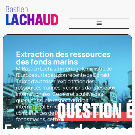
Extraction des ressources
des fonds marins
M. Bastien Lachaud interroge le ministre de
l’Europe sur la décision récente de Donald
Trump d’autoriser l’exploitation des
ressources marines, y compris dans les eaux
internationales. Ce décret soulève des
questions sur le respect du droit
international. En remettant en cause les
compétences de l’Autorité internationale des
fonds marins, cette