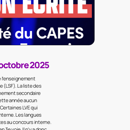
 octobre 2025
de l’enseignement
 (LSF). La liste des
ignement secondaire
cette année aucun
 Certaines LVE qui
nterne. Les langues
tes au concours interne.
 3e voie. Il n’y a donc