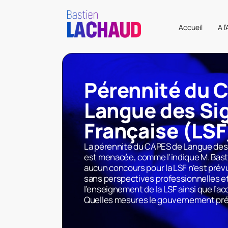
Accueil
A l
Pérennité du 
Langue des Si
Française (LSF
La pérennité du CAPES de Langue des 
est menacée, comme l’indique M. Bast
aucun concours pour la LSF n’est prévu
sans perspectives professionnelles 
l’enseignement de la LSF ainsi que l’ac
Quelles mesures le gouvernement prév