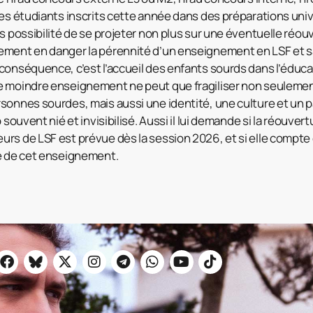
les étudiants inscrits cette année dans des préparations uni
s possibilité de se projeter non plus sur une éventuelle réouv
ement en danger la pérennité d’un enseignement en LSF et s
conséquence, c’est l’accueil des enfants sourds dans l’éducat
e moindre enseignement ne peut que fragiliser non seulem
sonnes sourdes, mais aussi une identité, une culture et un 
p souvent nié et invisibilisé. Aussi il lui demande si la réouve
rs de LSF est prévue dès la session 2026, et si elle compte
té de cet enseignement.