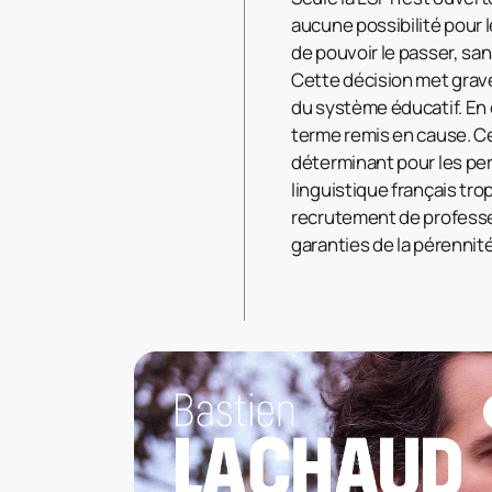
aucune possibilité pour 
de pouvoir le passer, san
Cette décision met grav
du système éducatif. En 
terme remis en cause. C
déterminant pour les per
linguistique français tro
recrutement de professeu
garanties de la pérenni