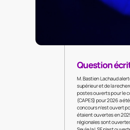
Question écri
M. Bastien Lachaud alert
supérieur et de la recher
postes ouverts pour le 
(CAPES) pour 2026 a été
concours n’est ouvert pou
étaient ouvertes en 202
régionales sont ouvertes
Seule la LSF n’est ouvert