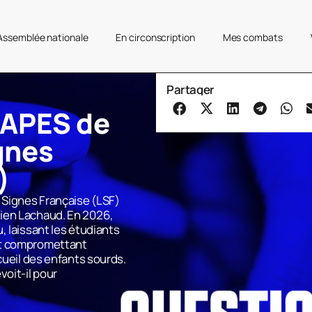
’Assemblée nationale
En circonscription
Mes combats
Partager
CAPES de
gnes
)
Signes Française (LSF)
ien Lachaud. En 2026,
, laissant les étudiants
et compromettant
cueil des enfants sourds.
oit-il pour