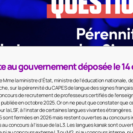
te au gouvernement déposée le 14
e Mme la ministre d’État, ministre de l’éducation nationale, 
che, sur la pérennité du CAPES de langue des signes française
concours de recrutement de professeurs certifiés de l’ense
 publiée en octobre 2025. Or on ne peut que constater que 
r la LSF, à l’instar de certaines langues vivantes étrangères.
5 sont fermées en 2026 mais restent ouvertes au concours i
 au concours à l’issue de la L3. Les langues kanak sont ouver
e ni au concours externe L3 ou M2, ni au concours interne, ni en