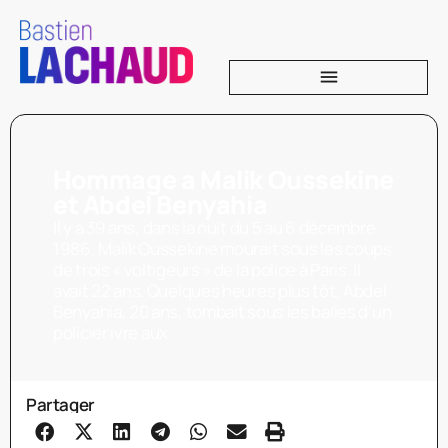
Hommage a Malik Oussekine
et Abdel Benyahia
Il y a 39 ans, dans la nuit du 5 au 6 décembre
1986, Malik Oussekine mourait sous les coups
de trois « voltigeurs » de la police à Paris. Il
avait 22 ans. Quelques heures plus tôt, Abdel
Benyahia, 20 ans, tombait sous les balles d’un
policier ivre aux
Partager