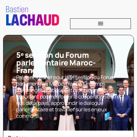
5ᵉ session du Forum
parlementaire Maroc-
France.
Présent à Rabat pour la 5ᵉ session du Forum
parlementaire Maroc-France. Un temps
d’échanges politiques et institutionnels
important pour renforcer la coopération entre
nos deux pays, approfondir le dialogue
parlementaire et travailler sur les enjeux
communs.