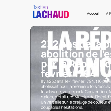
Accueil
A l
232 ans de la 
abolition de l’
par la Républiq
février 1794
Il y a 232 ans, le 4 février 1794, (16 plu
abolissait pour la première fois l’esclav
l’esclavage, votée par la Convention, 
d’alors, c’était une victoire de l’idéal
universelle sur le préjugé de couleur e
coupables hésitations,