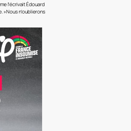
mme l’écrivait Édouard
se. »Nous n’oublierons