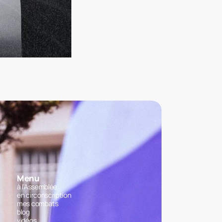
Menu
à l'Assemblée
en circonscription
mes combats
blog
vidéos