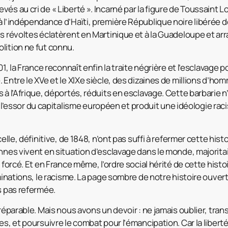
vés au cri de « Liberté ». Incarné par la figure de Toussaint 
 l’indépendance d’Haïti, première République noire libérée de
s révoltes éclatèrent en Martinique et à la Guadeloupe et arra
lition ne fut connu.
01, la France reconnaît enfin la traite négrière et l’esclavage po
 Entre le XVe et le XIXe siècle, des dizaines de millions d’h
s à l’Afrique, déportés, réduits en esclavage. Cette barbarie
rri l’essor du capitalisme européen et produit une idéologie raci
celle, définitive, de 1848, n’ont pas suffi à refermer cette hist
onnes vivent en situation d’esclavage dans le monde, majori
l forcé. Et en France même, l’ordre social hérité de cette hist
iminations, le racisme. La page sombre de notre histoire ouverte
s pas refermée.
rréparable. Mais nous avons un devoir : ne jamais oublier, tr
es, et poursuivre le combat pour l’émancipation. Car la liberté 