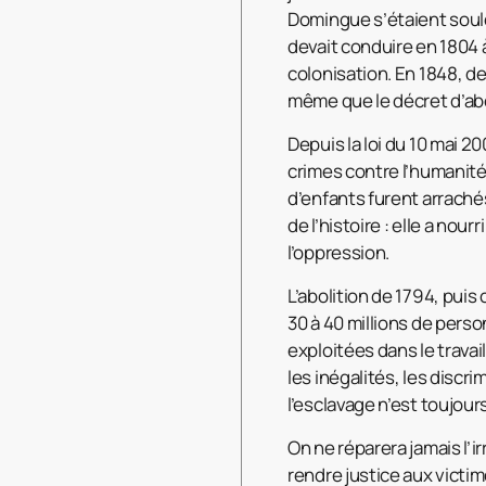
Domingue s’étaient soule
devait conduire en 1804 à
colonisation. En 1848, de
même que le décret d’abo
Depuis la loi du 10 mai 20
crimes contre l’humanité.
d’enfants furent arraché
de l’histoire : elle a nou
l’oppression.
L’abolition de 1794, puis 
30 à 40 millions de pers
exploitées dans le travai
les inégalités, les discr
l’esclavage n’est toujour
On ne réparera jamais l’i
rendre justice aux victim