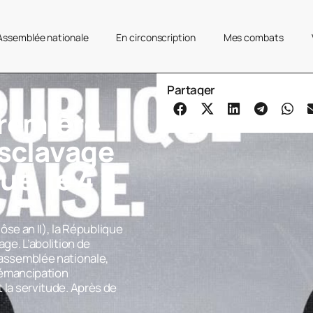
’Assemblée nationale
En circonscription
Mes combats
Partager
première
esclavage
ue, le 4
viôse an II), la République
age. L’abolition de
l’assemblée nationale,
 d’émancipation
t la servitude. Après de