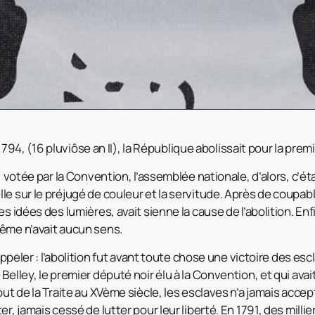
r 1794, (16 pluviôse an II), la République abolissait pour la prem
, votée par la Convention, l’assemblée nationale, d’alors, c’étai
e sur le préjugé de couleur et la servitude. Après de coupabl
s idées des lumières, avait sienne la cause de l’abolition. Enfi
ême n’avait aucun sens.
 rappeler : l’abolition fut avant toute chose une victoire des 
Belley, le premier député noir élu à la Convention, et qui ava
but de la Traite au XVème siècle, les esclaves n’a jamais acce
r, jamais cessé de lutter pour leur liberté. En 1791, des milli