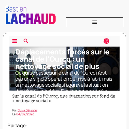
Déplacements forcés sur le
canal de l’Ourcq : un
nettoyage social de plus
Ce qui se passe sur le canal de l’Ourcq n’est
pas une simple opération de mise à l’abri, mais
un nettoyage social qui aggrave la situation
des plus vulnérables. Des personnes déjà à
bout sont évacuées à l’aube, dispersées sans
solution durable, et renvoyées à l’errance. Ce
scénario, déjà observé
Partager