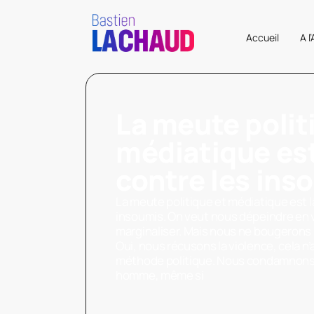
Accueil
A l
La meute polit
médiatique es
contre les ins
La meute politique et médiatique est 
insoumis. On veut nous dépeindre en vi
marginaliser. Mais nous ne bougerons 
Oui, nous récusons la violence, cela n’
méthode politique. Nous condamnons 
homme, même si