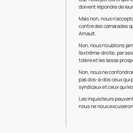
doivent répondre de leurs
Mais non, nous n’accepton
contre des camarades qu
Arnault.
Non, nous n’oublions jama
l’extrême-droite, par ses
tolère et les laisse prosp
Non, nous ne confondrons
pas dos-à-dos ceux qui p
syndicaux et ceux qui le
Les inquisiteurs peuven
nous ne nous excuserons 