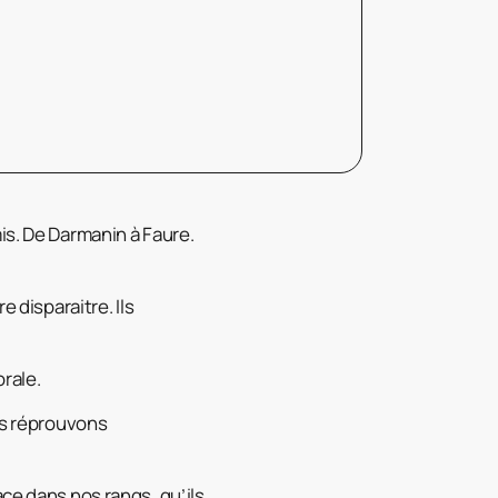
is. De Darmanin à Faure.
 disparaitre. Ils
orale.
s réprouvons
ace dans nos rangs, qu’ils