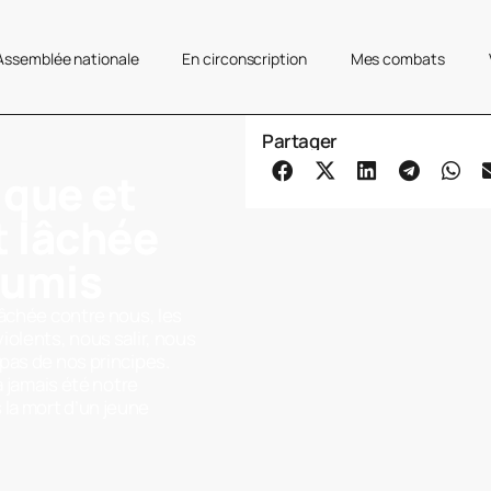
’Assemblée nationale
En circonscription
Mes combats
Partager
ique et
t lâchée
oumis
lâchée contre nous, les
olents, nous salir, nous
pas de nos principes.
a jamais été notre
la mort d’un jeune