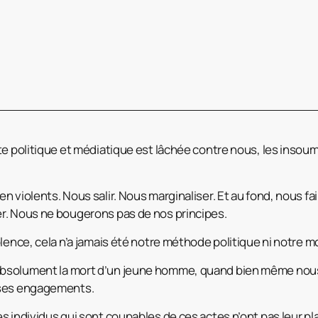
te politique et médiatique est lâchée contre nous, les insoum
 violents. Nous salir. Nous marginaliser. Et au fond, nous faire
r. Nous ne bougerons pas de nos principes.
lence, cela n’a jamais été notre méthode politique ni notre m
bsolument la mort d’un jeune homme, quand bien même nou
 ses engagements.
s individus qui sont coupables de ces actes n’ont pas leur pl