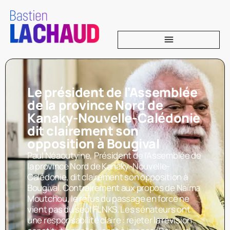
Le président de l’Assemblée
de la province Nord de
Kanaky-Nouvelle-Calédonie
dit clairement son
opposition à Bougival
Paul Néaoutyine, Président de l’Assemblée de
la province Nord de Kanaky-Nouvelle-
Calédonie, dit clairement son opposition à
Bougival. Contrairement aux propos de Naïma
Moutchou, le refus du passage en force ne
vient pas du seul FLNKS. Les sénateurs ont
une responsabilité claire : rejeter la révision