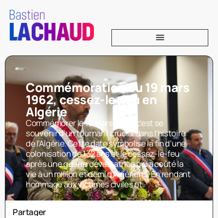
Commémoration du 19 mars
1962, cessez-le-feu en
Algérie
Commémorer le 19 mars 1962, c’est se
souvenir d’un tournant crucial dans l’histoire
de l’Algérie. Cette date symbolise la fin d’une
colonisation de 132 ans et le cessez-le-feu
après une guerre dévastatrice qui a coûté la
vie à un million et demi d’Algériens. En rendant
hommage aux victimes civiles et
Partager