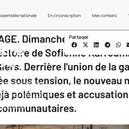
’Assemblée nationale
En circonscription
Mes combats
Partager
enne
 la
u JDD
 Karroumi contre cet
rise ses vieilles ficelles
iers, ce qui s’est joué, ce
c’est la fin d’une
 et le retour