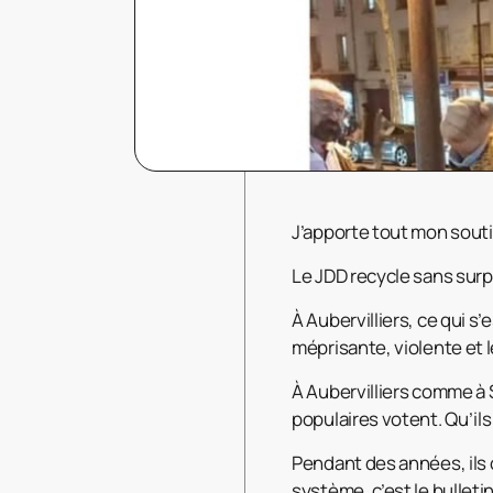
J’apporte tout mon souti
Le JDD recycle sans surpris
À Aubervilliers, ce qui s’
méprisante, violente et l
À Aubervilliers comme à 
populaires votent. Qu’ils
Pendant des années, ils on
système, c’est le bulletin