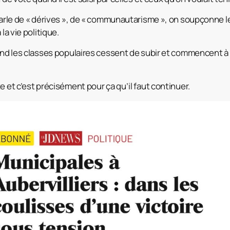
 parle de « dérives », de « communautarisme », on soupçonn
la vie politique.
uand les classes populaires cessent de subir et commencent à
e et c’est précisément pour ça qu’il faut continuer.