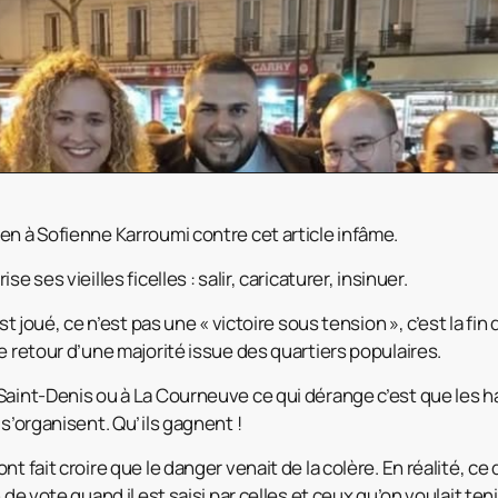
en à Sofienne Karroumi contre cet article infâme.
e ses vieilles ficelles : salir, caricaturer, insinuer.
est joué, ce n’est pas une « victoire sous tension », c’est la fi
e retour d’une majorité issue des quartiers populaires.
Saint-Denis ou à La Courneuve ce qui dérange c’est que les h
 s’organisent. Qu’ils gagnent !
t fait croire que le danger venait de la colère. En réalité, ce 
 de vote quand il est saisi par celles et ceux qu’on voulait tenir