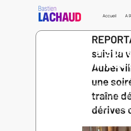
Accueil
A l
Soutien à Sofi
Karroumi face à
diffamation d
J’apporte tout mon soutien à Sofienne
article infâme. Le JDD recycle sans surp
: salir, caricaturer, insinuer. À Aubervill
n’est pas une « victoire sous tension », 
gestion de droite méprisante, violente