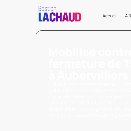
Accueil
A l
Mobilisé contr
fermeture de 1
à Aubervilliers 
Mobilisé contre la fermeture de 15 clas
matin, j’étais présent devant l’école
camarades élu·es insoumis·es pour s
éducative. Ces fermetures de classes
simple chiffre : elles signifient des c
conditions d’apprentissage dégradées