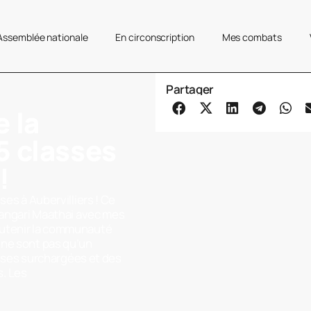
’Assemblée nationale
En circonscription
Mes combats
Partager
e la
5 classes
!
ses à Aubervilliers ! Ce
 Wangari Maathai avec mes
outenir la communauté
 ne sont pas qu’un
lasses surchargées et des
. Les