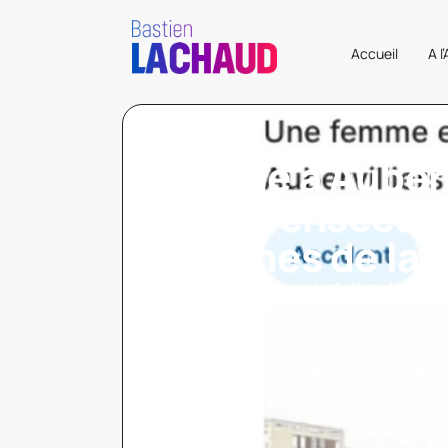
Accueil
A l
Drame à Aubervi
mes pensées p
proches de la 
Un drame tragique s’est déroulé à Aub
a perdu la vie après avoir été percutée
incident soulève des questions crucial
l’espace public et la nécessité de pro
la voirie. Les 4 chemins, en particulier