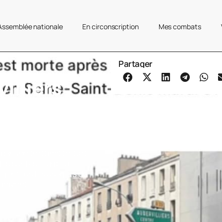
’Assemblée nationale
En circonscription
Mes combats
Partager
lliers :
our les
victime
ervilliers, où une femme
 par une trottinette. Cet
es sur la sécurité de
téger tous les usagers de
, doivent