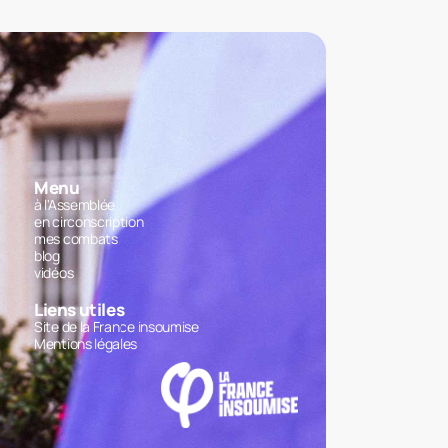
Menu
à l'Assemblée
en circonscription
mes combats
blog
vidéos
Liens utiles
Site de la France insoumise
Mentions légales