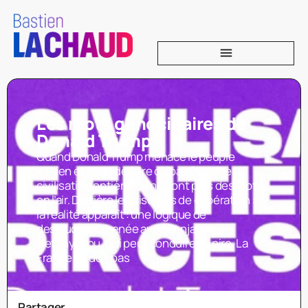
Les mots génocidaires de
Donald Trump
Quand Donald Trump menace le peuple
iranien et parle de faire disparaître une
civilisation entière, ce ne sont plus des mots
en l’air. Derrière les discours de « libération »,
la réalité apparaît : une logique de
destruction, menée avec Benjamin
Netanyahou, qui peut conduire au pire. La
France ne doit pas
Partager