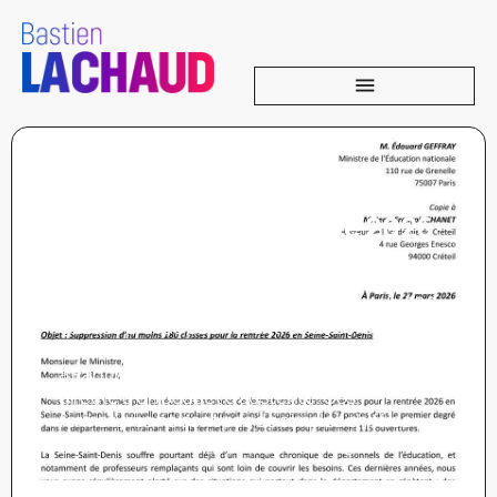
Suppression d’au moins 180
classes pour la rentrée 2026
en Seine-Saint-Denis
La Seine-Saint-Denis fait face à une crise
éducative alarmante avec la fermeture de 296
classes prévue pour la rentrée 2026. Dans ma
circonscription, 15 classes à Aubervilliers et 9
à Pantin sont menacées, conséquence
directe d’un budget d’austérité. Ces
fermetures ne sont pas de simples chiffres :
elles compromettent l’apprentissage