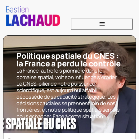
Politique spatiale du CNES :
la France a perdu le contrôle
La France, autrefois pionnière dans le
domaine spatial, voit son influence s’éroder.
Le CNES, pilier de notre puissance
scientifique, est aujourd’hui affaibli,
dépossédé de sa capacité stratégique. Les
décisions cruciales se prennent loin de nos
frontières, et notre politique spatiale semble
nous échapper. Face à cette situation
alarmante, il est