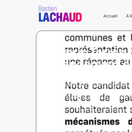
Accueil
A l
À Paris Terres 
changement e
possible
À Paris Terres d’Envol, le changement 
mais il ne peut se faire sans l’implicat
France insoumise propose une alterna
soutenir une candidature citoyenne, c
Imaginez un territoire où la démocratie
service aux habitants