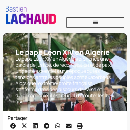
Le pape Léon XIV en Algérie
Le pape Léon XIV en Algérie a prononcé une
parole de justice, de réconciliation et de paix,
un geste essentiel à une époque où les
tensions entre les peuples sont exacerbées.
Alors que l’extrême-droite française
s’enferme dans des discours de haine et
d’algérophobie, il est crucial d’écouter les voix
qui
Partager