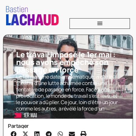
Le travail imposé le 1er mai :
nous avons empêché son
passage en force
Le 1er mai, une date emblématique, a été le
théâtre d’une lutte acharnée contre une
tentative de passage en force. Face à une
provocation, le monde du travail s’est levé, et
le pouvoir a dû plier. Ce jour, loin d’être un jour
comme les autres, a révélé la force d’un
Partager