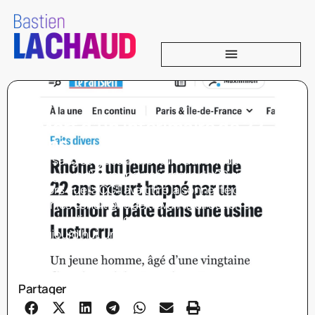
Mort d’un intérimaire de 22
ans
Le sang se glace à la lecture du récit de la mort
tragique d’un jeune intérimaire de 22 ans.
Alors que la CGT avait tiré la sonnette d’alarme
sur les conditions de travail, la direction a
choisi d’ignorer les avertissements.
Aujourd’hui, un jeune homme est mort, et la
réponse de
Partager