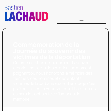
Commémoration de la
Journée du souvenir des
victimes de la déportation
Commémoration de la Journée du souvenir
des victimes de la déportation, un moment
poignant où nous honorons la mémoire des
femmes, des hommes et des enfants
victimes de la barbarie nazie. Bien que je n’aie
pu être présent à Aubervilliers et Pantin, mes
camarades ont porté ce flambeau de
mémoire.