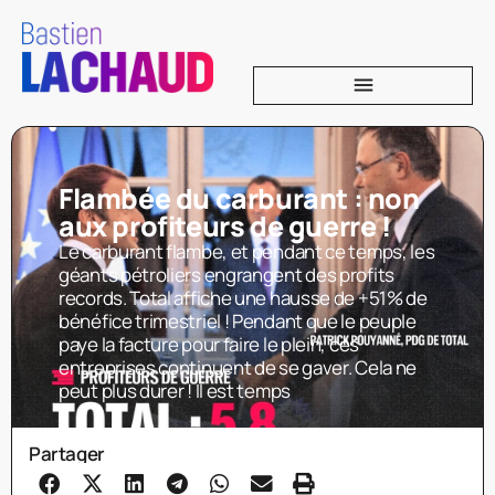
Flambée du carburant : non
aux profiteurs de guerre !
Le carburant flambe, et pendant ce temps, les
géants pétroliers engrangent des profits
records. Total affiche une hausse de +51% de
bénéfice trimestriel ! Pendant que le peuple
paye la facture pour faire le plein, ces
entreprises continuent de se gaver. Cela ne
peut plus durer ! Il est temps
Partager