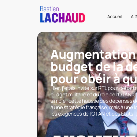
Accueil
A l
Augmentation
budget de la 
pour obéir à qu
Hier, j’étais invité sur RTL pour débat
budget militaire et du rôle de l’OTAN. 
simple : cette hausse des dépenses 
à une stratégie française, mais à une 
les exigences de l’OTAN et des États-