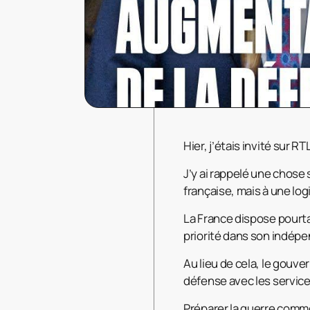
Hier, j’étais invité sur 
J’y ai rappelé une chose
française, mais à une lo
La France dispose pourtan
priorité dans son indépen
Au lieu de cela, le gouv
défense avec les service
Préparer la guerre comme