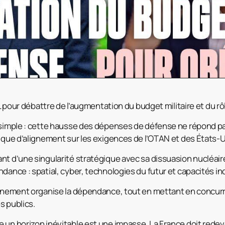
RTL pour débattre de l’augmentation du budget militaire et du rô
 simple : cette hausse des dépenses de défense ne répond pa
gique d’alignement sur les exigences de l’OTAN et des États-U
t d’une singularité stratégique avec sa dissuasion nucléaire.
dance : spatial, cyber, technologies du futur et capacités ind
ernement organise la dépendance, tout en mettant en concurr
s publics.
 un horizon inévitable est une impasse. La France doit rede