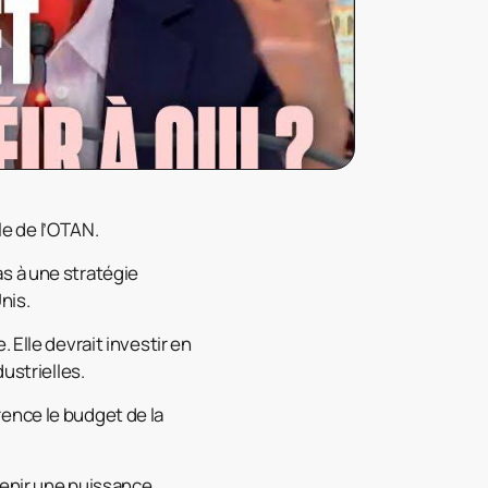
le de l’OTAN.
s à une stratégie
nis.
 Elle devrait investir en
ustrielles.
ence le budget de la
venir une puissance