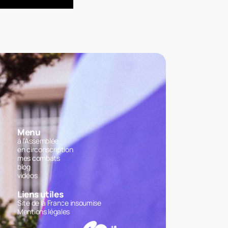
Menu
à l'Assemblée
en circonscription
mes combats
blog
vidéos
Liens utiles
Site de la France insoumise
Mentions légales