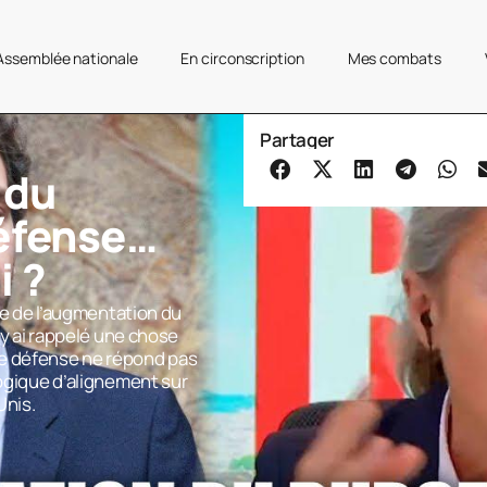
’Assemblée nationale
En circonscription
Mes combats
Partager
 du
défense…
i ?
tre de l’augmentation du
J’y ai rappelé une chose
de défense ne répond pas
logique d’alignement sur
Unis.