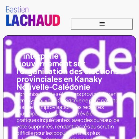
J’interpelle le
gouvernement sur
l’organisation des élections
provinciales en Kanaky
Nouvelle-Calédonie
L’organisation des élections provinciales en
Kanaky-Nouvelle-Calédonie ne peut pas être
laissée à l’improvisation. Les récentes
municipales à Nouméa ont révélé des
pratiques inquiétantes, avec des bureaux de
vote supprimés, rendant l’accès au scrutin
difficile pour les populations les plus