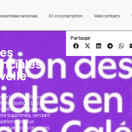
’Assemblée nationale
En circonscription
Mes combats
Partager
des
inciales
velle-
ons en Kanaky-Nouvelle-
’improvisation. Les
vélé des pratiques
ote supprimés, rendant
ulations les plus
des questions cruciales