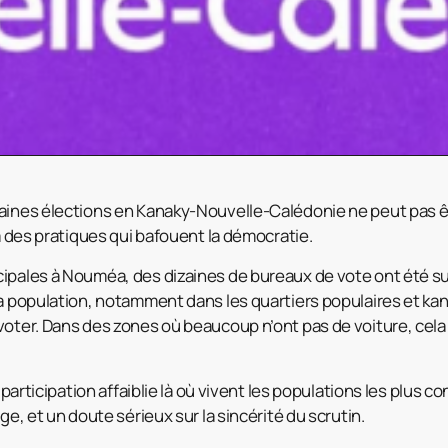
aines élections en Kanaky-Nouvelle-Calédonie ne peut pas êt
 à des pratiques qui bafouent la démocratie.
cipales à Nouméa, des dizaines de bureaux de vote ont été s
la population, notamment dans les quartiers populaires et kan
voter. Dans des zones où beaucoup n’ont pas de voiture, cel
e participation affaiblie là où vivent les populations les plus
ge, et un doute sérieux sur la sincérité du scrutin.