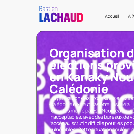
Accueil
A l
Organisation 
élections prov
en Kanaky Nou
Calédonie
L’organisation des prochaines électi
Calédonie ne peut pas être laissée à l
récentes municipales à Nouméa ont ré
inacceptables, avec des bureaux de v
l’accès au scrutin difficile pour les pop
vulnérables. Cette situation soulève 