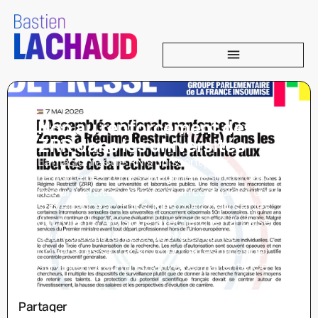
Non au renforcement des
ZRR dans les universités
La macronie et le RN s’unissent pour
renforcer les Zones à Régime Restrictif dans
nos universités, imposant un contrôle et une
surveillance accrus sur les chercheurs et les
doctorants. Alors que la recherche française
souffre d’austérité et de précarité, les
universités se transforment en espaces de
surveillance administrative permanente. Ce
Partager