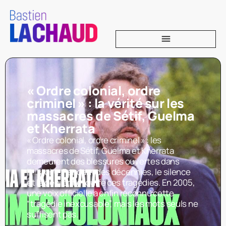
« Ordre colonial, ordre
criminel » : la vérité sur les
massacres de Sétif, Guelma
et Kherrata
« Ordre colonial, ordre criminel » : les
massacres de Sétif, Guelma et Kherrata
demeurent des blessures ouvertes dans
l’histoire. Pendant des décennies, le silence
et le déni ont étouffé ces tragédies. En 2005,
une voix officielle a enfin reconnu cette
“tragédie inexcusable”, mais les mots seuls ne
suffisent pas.